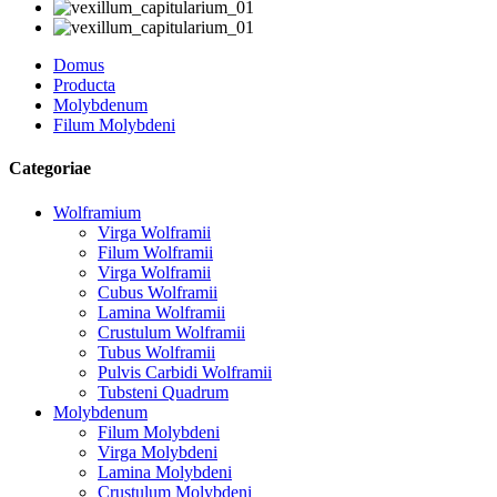
Domus
Producta
Molybdenum
Filum Molybdeni
Categoriae
Wolframium
Virga Wolframii
Filum Wolframii
Virga Wolframii
Cubus Wolframii
Lamina Wolframii
Crustulum Wolframii
Tubus Wolframii
Pulvis Carbidi Wolframii
Tubsteni Quadrum
Molybdenum
Filum Molybdeni
Virga Molybdeni
Lamina Molybdeni
Crustulum Molybdeni