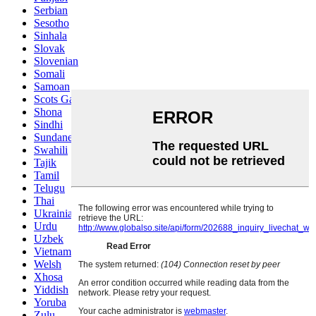
Serbian
Sesotho
Sinhala
Slovak
Slovenian
Somali
Samoan
Scots Gaelic
Shona
Sindhi
Sundanese
Swahili
Tajik
Tamil
Telugu
Thai
Ukrainian
Urdu
Uzbek
Vietnamese
Welsh
Xhosa
Yiddish
Yoruba
Zulu