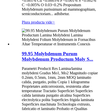
<0.001% Cd <0.0005% P <0.001% S <0.002%
C <0.005% O 0.03~0.2% Propositum
Molybdenum purissimum ad mammographiam,
semiconductoriam... adhibetur.
Plura producta vide
>
99.95 Molybdenum Purum
Molybdenum Productum Moly S...
Parametri Producti Res Lamina/lamina
molybdeni Gradus Mo1, Mo2 Magnitudo copiae
0.2mm, 0.5mm, 1mm, 2mm MOQ laminatio
calida, purgatio, polita Copia 1 kilogramma
Proprietates anticorrosionis, resistentia altae
temperaturae Tractatio Superficiei Superficies
calida laminata purgatio alcalina Superficies
electrolytica polita Superficies frigida laminata
Superficies machinata Technologia extrusio,
fabricatio et laminatio Probatio et Qualitas