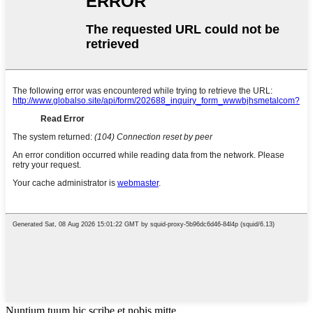
Nuntium tuum hic scribe et nobis mitte.