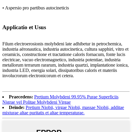
• Aspersio pro partibus autocineticis
Applicatio et Usus
Filum electroerosionis molybdeni late adhibetur in petrochemica,
industria aëronautica, industria autocinetica, cultura sapphiri, vitro et
ceramicis, constructione et tractatione caloris fornacum, fonte lucis
electricae, vacuo electromagnetico, industria potentiae, industria
metallorum terrarum rararum, industria quartzi, implantatione ionica,
industria LED, energia solari, dissipatoribus caloris et materiis
involucrorum electronicorum et cetera.
Praecedens:
Pretium Molybdeni 99.95% Purae Superficiis
Nigrae vel Politae Molybdeni Virgae
Deinde:
Pretium Niobii, virgae Niobii, massae Niobii, additae
mixturae altae puritatis et altae temperaturae.