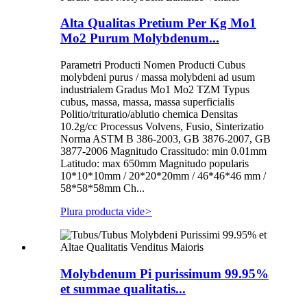
Alta Qualitas Pretium Per Kg Mo1
Mo2 Purum Molybdenum...
Parametri Producti Nomen Producti Cubus
molybdeni purus / massa molybdeni ad usum
industrialem Gradus Mo1 Mo2 TZM Typus
cubus, massa, massa, massa superficialis
Politio/trituratio/ablutio chemica Densitas
10.2g/cc Processus Volvens, Fusio, Sinterizatio
Norma ASTM B 386-2003, GB 3876-2007, GB
3877-2006 Magnitudo Crassitudo: min 0.01mm
Latitudo: max 650mm Magnitudo popularis
10*10*10mm / 20*20*20mm / 46*46*46 mm /
58*58*58mm Ch...
Plura producta vide
>
Molybdenum Pi purissimum 99.95%
et summae qualitatis...