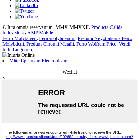
© Iura omnia reservantur - MMX-MMXXII.
Producta Calida
-
Index situs
-
AMP Mobile
Ferro Molybdeen
,
Ferromolybdenum
,
Pretium Negotiationis Ferro
Molybdeni
,
Pretium Chromii Metalli
,
Ferro Wolfram Price
,
Vendi
Indii Lingotum
,
Mitte Epistulam Electronicam
Wechat
x