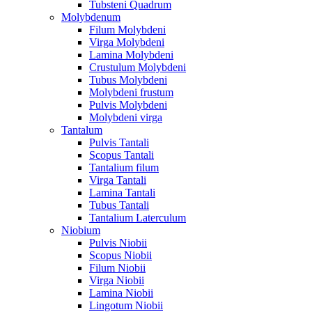
Tubsteni Quadrum
Molybdenum
Filum Molybdeni
Virga Molybdeni
Lamina Molybdeni
Crustulum Molybdeni
Tubus Molybdeni
Molybdeni frustum
Pulvis Molybdeni
Molybdeni virga
Tantalum
Pulvis Tantali
Scopus Tantali
Tantalium filum
Virga Tantali
Lamina Tantali
Tubus Tantali
Tantalium Laterculum
Niobium
Pulvis Niobii
Scopus Niobii
Filum Niobii
Virga Niobii
Lamina Niobii
Lingotum Niobii