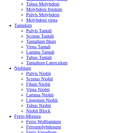
Tubus Molybdeni
Molybdeni frustum
Pulvis Molybdeni
Molybdeni virga
Tantalum
Pulvis Tantali
Scopus Tantali
Tantalium filum
Virga Tantali
Lamina Tantali
Tubus Tantali
Tantalium Laterculum
Niobium
Pulvis Niobii
Scopus Niobii
Filum Niobii
Virga Niobii
Lamina Niobii
Lingotum Niobii
Tubus Niobii
Niobii Block
Ferro-Mixtura
Ferro Wolframium
Ferromolybdenum
Ferro Vanadium