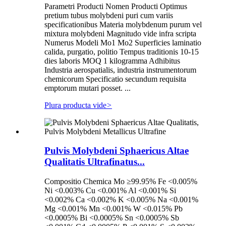
Parametri Producti Nomen Producti Optimus
pretium tubus molybdeni puri cum variis
specificationibus Materia molybdenum purum vel
mixtura molybdeni Magnitudo vide infra scripta
Numerus Modeli Mo1 Mo2 Superficies laminatio
calida, purgatio, politio Tempus traditionis 10-15
dies laboris MOQ 1 kilogramma Adhibitus
Industria aerospatialis, industria instrumentorum
chemicorum Specificatio secundum requisita
emptorum mutari posset. ...
Plura producta vide
>
Pulvis Molybdeni Sphaericus Altae
Qualitatis Ultrafinatus...
Compositio Chemica Mo ≥99.95% Fe <0.005%
Ni <0.003% Cu <0.001% Al <0.001% Si
<0.002% Ca <0.002% K <0.005% Na <0.001%
Mg <0.001% Mn <0.001% W <0.015% Pb
<0.0005% Bi <0.0005% Sn <0.0005% Sb