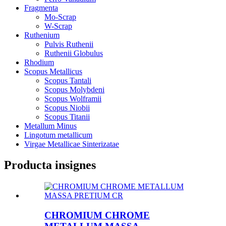
Fragmenta
Mo-Scrap
W-Scrap
Ruthenium
Pulvis Ruthenii
Ruthenii Globulus
Rhodium
Scopus Metallicus
Scopus Tantali
Scopus Molybdeni
Scopus Wolframii
Scopus Niobii
Scopus Titanii
Metallum Minus
Lingotum metallicum
Virgae Metallicae Sinterizatae
Producta insignes
CHROMIUM CHROME