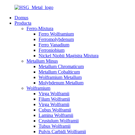
Domus
Producta
Ferro-Mixtura
Ferro Wolframium
Ferromolybdenum
Ferro Vanadium
Ferroniobium
Nickel Niobii Magistra Mixtura
Metallum Minus
Metallum Chromaticum
Metallum Cobalticum
Wolframium Metallum
Molybdenum Metallum
Wolframium
Virga Wolframii
Filum Wolframii
Virga Wolframii
Cubus Wolframii
Lamina Wolframii
Crustulum Wolframii
Tubus Wolframii
Pulvis Carbidi Wolframii