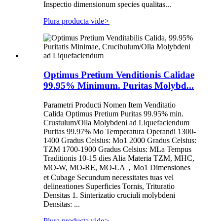
Inspectio dimensionum species qualitas...
Plura producta vide
>
Optimus Pretium Venditionis Calidae
99.95% Minimum. Puritas Molybd...
Parametri Producti Nomen Item Venditatio
Calida Optimus Pretium Puritas 99.95% min.
Crustulum/Olla Molybdeni ad Liquefaciendum
Puritas 99.97% Mo Temperatura Operandi 1300-
1400 Gradus Celsius: Mo1 2000 Gradus Celsius:
TZM 1700-1900 Gradus Celsius: MLa Tempus
Traditionis 10-15 dies Alia Materia TZM, MHC,
MO-W, MO-RE, MO-LA，Mo1 Dimensiones
et Cubage Secundum necessitates tuas vel
delineationes Superficies Tornis, Trituratio
Densitas 1. Sinterizatio cruciuli molybdeni
Densitas: ...
Plura producta vide
>