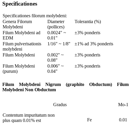
Specificationes
Specificationes filorum molybdeni:
Genera Filorum
Diameter
Tolerantia (%)
Molybdeni
(pollices)
Filum Molybdeni ad
0.0024" ~
±3% ponderis
EDM
0.01"
Filum pulverisationis
1/16" ~ 1/8"
±1% ad 3% ponderis
molybdeni
Filum Molybdeni
0.002" ~
±3% ponderis
0.08"
Filum Molybdeni
0.006" ~
±3% ponderis
(purum)
0.04"
Filum Molybdeni Nigrum (graphito Obductum) Filum
Molybdeni Non Obductum
Gradus
Mo-1
Contentum impuritatum non
Fe
0.01
plus quam 0.01% est