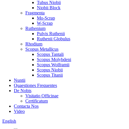
Tubus Niobii
Niobii Block
Fragmenta
Mo-Scrap
W-Scrap
Ruthenium
Pulvis Ruthenii
Ruthenii Globulus
Rhodium
Scopus Metallicus
Scopus Tantali
Scopus Molybdeni
Scopus Wolframii
Scopus Niobii
Scopus Titanii
Nuntii
Quaestiones Frequentes
De Nobis
Visitatio Officinae
Certificatum
Contacta Nos
Video
English